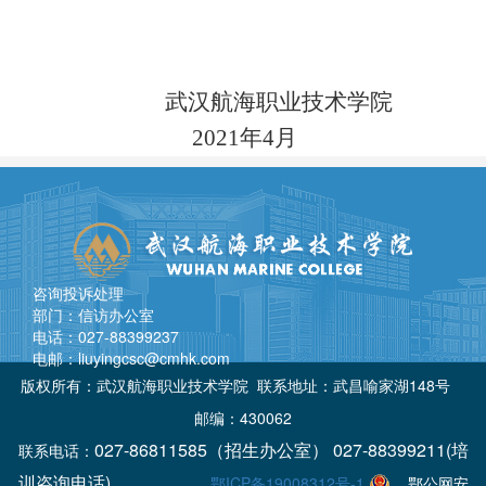
武汉航海职业技术学院
202
1
年
4
月
咨询投诉处理
部门：信访办公室
电话：027-88399237
电邮：liuyingcsc@cmhk.com
版权所有：武汉航海职业技术学院 联系地址：武昌喻家湖148号
邮编：430062
027-86811585（招生办公室） 027-88399211(培
联系电话：
训咨询电话)
鄂ICP备19008312号-1
鄂公网安