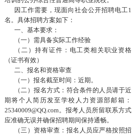
培训的公办综合性普通高等职业院校。
因工作需要，现面向社会公开招聘
电工1
名。具体招聘方案如下：
一、
基本要求
：
（一）需
具备实际工作
经验
（
二
）
持有证件：
电工类相关职业资格
（证书有效）
二、
报名和资格审查
（
一
）
报名截至时间：
近期
。
（二）
报名方式：符合条件的人员请于
近
期
将个人简历发至学校人力资源部邮箱：
25340009@QQ.com。报
考
人员所留联系方式
应准确无误并确保招聘期间保持通畅。
（
三
）
资格审查：报
名
人员应严格按照招